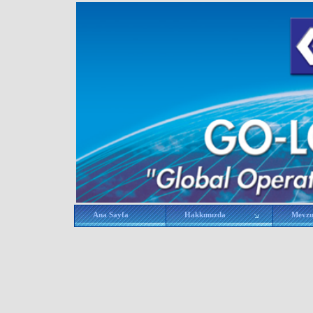
Ana Sayfa
Hakkımızda
Mevz