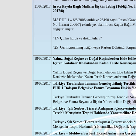
11/07/2017
hracı Kayda Bağlı Mallara İlişkin Tebliğ (Tebliğ No: 
2017/8)
MADDE 1 – 6/6/2006 tarihli ve 26190 sayılı Resmî Gazete
No: İhracat 2006/7) ekinde yer alan İhracı Kayda Bağlı Mall
değiştirilmiştir.
“17- Çinko hurda ve döküntüleri,”
“25- Geri Kazanılmış Kâğıt veya Karton Döküntü, Kırpı
10/07/2017
Yalnız Doğal Reçine ve Doğal Reçinelerden Elde Edilen
İçeren Katalizör İthalatından Kalan Tarife Kontenja
Yalnız Doğal Reçine ve Doğal Reçinelerden Elde Edilen Re
Katalizör İthalatından Kalan Tarife Kontenjanlarının Dağı
10/07/2017
Türkiye Tarafından Tanınan Genelleştirilmiş Tercihl
EUR.1 Dolaşım Belgesi ve Fatura Beyanına İlişkin Yö
Türkiye Tarafından Tanınan Genelleştirilmiş Tercihler S
Belgesi ve Fatura Beyanına İlişkin Yönetmelikte Değişik
10/07/2017
Türkiye - Şili Serbest Ticaret Anlaşması Çerçevesi
Tercihli Menşeinin Tespiti Hakkında Yönetmelikte De
Türkiye - Şili Serbest Ticaret Anlaşması Çerçevesindeki
Menşeinin Tespiti Hakkında Yönetmelikte Değişiklik Yap
10/07/2017
Türkiye – Moldova Serbest Ticaret Anlaşması Çerçeve