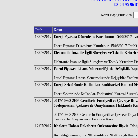
93
94
95
96
9
Konu Başlığında Ara:
Tarih
Konu
13/07/2017
Enerji Piyasası Düzenleme Kurulunun 15/06/2017 Tarih
Enerji Piyasası Düzenleme Kurulunun 15/06/2017 Tarihli 
13/07/2017
Elektronik İmza ile İlgili Süreçlere ve Teknik Kriterle
Elektronik İmza ile İlgili Süreçlere ve Teknik Kriterlere İ
13/07/2017
Petrol Piyasası Lisans Yönetmeliğinde Değişiklik Ya
Petrol Piyasası Lisans Yönetmeliğinde Değişiklik Yapılm
13/07/2017
Enerji Sektöründe Kullanılan Endüstriyel Kontrol Sis
Enerji Sektöründe Kullanılan Endüstriyel Kontrol Sisteml
13/07/2017
2017/10363 2009 Gemilerin Emniyetli ve Çevreye Du
Sözleşmesinin Çekince ile Onaylanması Hakkında Ka
2017/10363 2009 Gemilerin Emniyetli ve Çevreye Duyar
Çekince ile Onaylanması Hakkında Karar
12/07/2017
İthalatta Haksız Rekabetin Önlenmesine İlişkin Tebli
Bu Tebliğin amacı, 6/2/2016 tarihli ve 29616 sayılı Resm