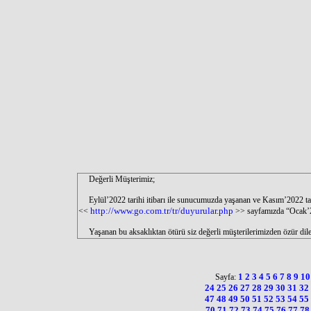
Değerli Müşterimiz;
Eylül’2022 tarihi itibarı ile sunucumuzda yaşanan ve Kasım’2022 tarihi 
http://www.go.com.tr/tr/duyurular.php
<<
>> sayfamızda “Ocak’20
Yaşanan bu aksaklıktan ötürü siz değerli müşterilerimizden özür dile
1
2
3
4
5
6
7
8
9
1
Sayfa:
24
25
26
27
28
29
30
31
32
47
48
49
50
51
52
53
54
55
70
71
72
73
74
75
76
77
7