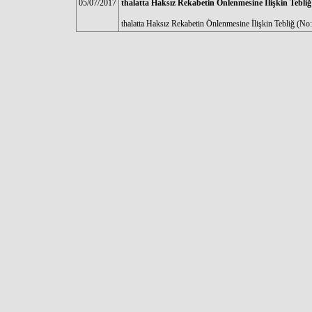
05/07/2017
thalatta Haksız Rekabetin Önlenmesine İlişkin Tebliğ
thalatta Haksız Rekabetin Önlenmesine İlişkin Tebliğ (No