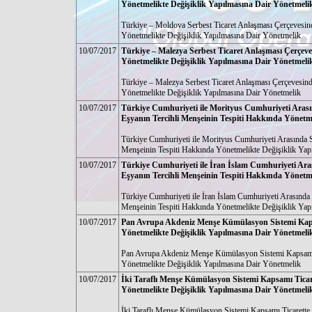
Yönetmelikte Değişiklik Yapılmasına Dair Yönetmeli
Türkiye – Moldova Serbest Ticaret Anlaşması Çerçevesind
Yönetmelikte Değişiklik Yapılmasına Dair Yönetmelik
10/07/2017
Türkiye – Malezya Serbest Ticaret Anlaşması Çerçeve
Yönetmelikte Değişiklik Yapılmasına Dair Yönetmeli
Türkiye – Malezya Serbest Ticaret Anlaşması Çerçevesinde
Yönetmelikte Değişiklik Yapılmasına Dair Yönetmelik
10/07/2017
Türkiye Cumhuriyeti ile Morityus Cumhuriyeti Arasın
Eşyanın Tercihli Menşeinin Tespiti Hakkında Yönetm
Türkiye Cumhuriyeti ile Morityus Cumhuriyeti Arasında Se
Menşeinin Tespiti Hakkında Yönetmelikte Değişiklik Yap
10/07/2017
Türkiye Cumhuriyeti ile İran İslam Cumhuriyeti Aras
Eşyanın Tercihli Menşeinin Tespiti Hakkında Yönetm
Türkiye Cumhuriyeti ile İran İslam Cumhuriyeti Arasında T
Menşeinin Tespiti Hakkında Yönetmelikte Değişiklik Yap
10/07/2017
Pan Avrupa Akdeniz Menşe Kümülasyon Sistemi Kapsa
Yönetmelikte Değişiklik Yapılmasına Dair Yönetmeli
Pan Avrupa Akdeniz Menşe Kümülasyon Sistemi Kapsamı T
Yönetmelikte Değişiklik Yapılmasına Dair Yönetmelik
10/07/2017
İki Taraflı Menşe Kümülasyon Sistemi Kapsamı Ticar
Yönetmelikte Değişiklik Yapılmasına Dair Yönetmeli
İki Taraflı Menşe Kümülasyon Sistemi Kapsamı Ticarette 