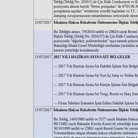
Tebliğ (Tebliğ No: 2016/1) ile Çin Halk Cumhuriyeti ve K
pozisyonu altında kayıtlı “Beton pompaları” ile 8705.90.30
pompalama taşıtları” ürünlerine yönelik başlatılan ve T.C
damping soruşturmasının tamamlanması neticesinde alınan
12/07/2017
İthalatta Haksız Rekabetin Önlenmesine İlişkin Tebli
Bu Tebliğin amacı, 7/9/2016 tarihli ve 29824 sayılı Resm
İlişkin Tebliğ (Tebliğ No: 2016/37) ile Çin Halk Cumhuri
pozisyonlu “diğerleri, poliesterlerden” eşya tanımlı polyes
Bakanlığı İthalat Genel Müdürlüğü tarafından yürütülen a
kararın yürürlüğe konulmasıdır.
11/07/2017
2017 YILI HAZİRAN AYINA AİT BELGELER
— 2017 Yılı Haziran Ayına Ait Dahilde İşleme İzin Belgel
— 2017 Yılı Haziran Ayına Ait Yurt İçi Satış ve Teslim Be
— 2017 Yılı Haziran Ayına Ait Hariçte İşleme İzin Belgele
— 2017 Yılı Haziran Ayına Ait Vergi, Resim ve Harç İstisn
— Firma Talebine İstinaden İptal Edilen Dahilde İşleme İzi
11/07/2017
İthalatta Haksız Rekabetin Önlenmesine İlişkin Tebli
Bu Tebliğ, 14/6/1989 tarihli ve 3577 sayılı İthalatta Hak
99/13482 sayılı Bakanlar Kurulu Kararı ile yürürlüğe ko
30/10/1999 tarihli ve 23861 sayılı Resmî Gazete’de yayı
Yönetmelikten oluşan ithalatta haksız rekabetin önlenmesi
süresi dolacak mevcut dampinge karşı önlemlerin ilanını 