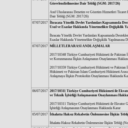
Görevlendirilmesine Dair Tebliğ (SGM: 2017/26)
And Uluslararası Denetim ve Gözetim Hizmetleri Ticaret 
Dair Tebliğ (SGM: 2017/26)
07/07/2017
İhracata Yönelik Devlet Yardımları Kapsamında Dest
Usul ve Esaslar Hakkında Yönetmelikte Değişiklik Y
İhracata Yönelik Devlet Yardımları Kapsamında Desteklem
Esaslar Hakkında Yönetmelikte Değişiklik Yapılmasına D
07/07/2017
MİLLETLERARASI ANDLAŞMALAR
2017/10348 Türkiye Cumhuriyeti Hükümeti ile Pakistan İs
ve Korunmasına İlişkin Anlaşmanın Onaylanması Hakkın
2017/10359 Türkiye Cumhuriyeti Hükümeti ve Pakistan 
Hükümeti ve Pakistan İslam Cumhuriyeti Hükümeti Arasın
Anlaşmaya İlişkin Protokolün Onaylanması Hakkında Ka
06/07/2017
2017/10311 Türkiye Cumhuriyeti Hükümeti ile Ekvat
ve Teknik İşbirliği Anlaşmasının Onaylanması Hakk
2017/10311 Türkiye Cumhuriyeti Hükümeti ile Ekvator G
İşbirliği Anlaşmasının Onaylanması Hakkında Karar
05/07/2017
İthalatta Haksız Rekabetin Önlenmesine İlişkin Tebli
İthalatta Haksız Rekabetin Önlenmesine İlişkin Tebliğ (N