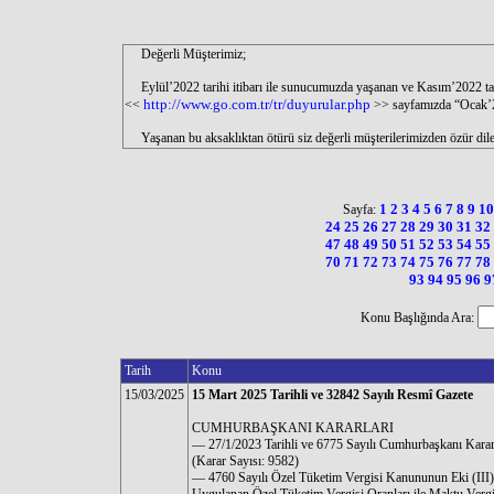
Değerli Müşterimiz;
Eylül’2022 tarihi itibarı ile sunucumuzda yaşanan ve Kasım’2022 tarihi 
http://www.go.com.tr/tr/duyurular.php
<<
>> sayfamızda “Ocak’20
Yaşanan bu aksaklıktan ötürü siz değerli müşterilerimizden özür dile
1
2
3
4
5
6
7
8
9
1
Sayfa:
24
25
26
27
28
29
30
31
32
47
48
49
50
51
52
53
54
55
70
71
72
73
74
75
76
77
78
93
94
95
96
9
Konu Başlığında Ara:
Tarih
Konu
15/03/2025
15 Mart 2025 Tarihli ve 32842 Sayılı Resmî Gazete
CUMHURBAŞKANI KARARLARI
–– 27/1/2023 Tarihli ve 6775 Sayılı Cumhurbaşkanı Kara
(Karar Sayısı: 9582)
–– 4760 Sayılı Özel Tüketim Vergisi Kanununun Eki (III) 