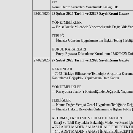
***
Konu: Deniz Acenteleri Yönetmelik Taslağı Hk.
28/02/2025
28 Şubat 2025 Tarihli ve 32827 Sayılı Resmî Gazete
YÖNETMELİKLER
–– Bruselloz ile Mücadele Yönetmeliğinde Değişiklik Ya
TEBLİĞ
–– İthalatta Gözetim Uygulanmasına İlişkin Tebliğ (Tebli
KURUL KARARLARI
–– Enerji Piyasası Düzenleme Kurulunun 27/02/2025 Tarih
27/02/2025
27 Şubat 2025 Tarihli ve 32826 Sayılı Resmî Gazete
KANUNLAR
-- 7542 Türkiye Bilimsel ve Teknolojik Araştırma Kurumu
Kanunlarda Değişiklik Yapılmasına Dair Kanun
YÖNETMELİKLER
–– Karayolları Trafik Yönetmeliğinde Değişiklik Yapılma
TEBLİĞLER
–– Katma Değer Vergisi Genel Uygulama Tebliğinde Değiş
–– İthalatta Haksız Rekabetin Önlenmesine İlişkin Tebliğ
ARTIRMA, EKSİLTME VE İHALE İLÂNLARI
- Enerji ve Tabii Kaynaklar Bakanlığı Maden ve Petrol İ
-- 727 ADET MADEN SAHASI İHALE EDİLECEKTİ
-- 145 ADET MADEN SAHASI İHALE EDİLECEKTİ