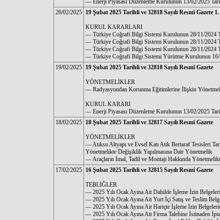
–– Enerji Piyasası Düzenleme Kurulunun 13/02/2025 Tarih
20/02/2025
19 Şubat 2025 Tarihli ve 32818 Sayılı Resmî Gazete 1
KURUL KARARLARI
–– Türkiye Coğrafi Bilgi Sistemi Kurulunun 28/11/2024 Ta
–– Türkiye Coğrafi Bilgi Sistemi Kurulunun 28/11/2024 Ta
–– Türkiye Coğrafi Bilgi Sistemi Kurulunun 28/11/2024 Ta
–– Türkiye Coğrafi Bilgi Sistemi Yürütme Kurulunun 16/1
19/02/2025
19 Şubat 2025 Tarihli ve 32818 Sayılı Resmî Gazete
YÖNETMELİKLER
–– Radyasyondan Korunma Eğitimlerine İlişkin Yönetmel
KURUL KARARI
–– Enerji Piyasası Düzenleme Kurulunun 13/02/2025 Tarih
18/02/2025
18 Şubat 2025 Tarihli ve 32817 Sayılı Resmî Gazete
YÖNETMELİKLER
–– Atıksu Altyapı ve Evsel Katı Atık Bertaraf Tesisleri Ta
Yönetmelikte Değişiklik Yapılmasına Dair Yönetmelik
–– Araçların İmal, Tadil ve Montajı Hakkında Yönetmelik
17/02/2025
16 Şubat 2025 Tarihli ve 32815 Sayılı Resmî Gazete
TEBLİĞLER
–– 2025 Yılı Ocak Ayına Ait Dahilde İşleme İzin Belgeleri
–– 2025 Yılı Ocak Ayına Ait Yurt İçi Satış ve Teslim Belge
–– 2025 Yılı Ocak Ayına Ait Hariçte İşleme İzin Belgeleri
–– 2025 Yılı Ocak Ayına Ait Firma Talebine İstinaden İptal