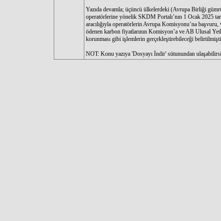
Yazıda devamla; üçüncü ülkelerdeki (Avrupa Birliği gümrük
operatörlerine yönelik SKDM Portalı’nın 1 Ocak 2025 tarih
aracılığıyla operatörlerin Avrupa Komisyonu’na başvuru, v
ödenen karbon fiyatlarının Komisyon’a ve AB Ulusal Yetkili 
korunması gibi işlemlerin gerçekleştirebileceği belirtilmişti
NOT: Konu yazıya 'Dosyayı İndir' sütunundan ulaşabilirsi