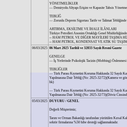
YÖNETMELİKLER
–– Demiryolu Altyapı Erişim ve Kapasite Tahsis Yönetme
TEBLİĞ
–– Zorunlu Deprem Sigortası Tarife ve Talimat Tebliğinde 
ARTIRMA, EKSİLTME VE İHALE İLÂNLARI
Türkiye Petrolleri Anonim Ortaklığı Genel Müdürlüğünde
-- HAM PETROL VE DİĞER MAYİLERİ TAŞIMA Hİ
-- HAM PETROL, KONDENSAT VE ATIK SU TAŞIM
06/03/2025
06 Mart 2025 Tarihli ve 32833 Sayılı Resmî Gazete
GENELGE
–– İş Yerlerinde Psikolojik Tacizin (Mobbing) Önlenmesi 
TEBLİĞLER
–– Türk Parası Kıymetini Koruma Hakkında 32 Sayılı Kara
Yapılmasına Dair Tebliğ (No: 2025-32/72)(Kamera ve görünt
hk)
–– Türk Parası Kıymetini Koruma Hakkında 32 Sayılı Kara
Yapılmasına Dair Tebliğ (No: 2025-32/73)(Döviz Cinsind
05/03/2025
DUYURU / GENEL
Değerli Müşterimiz;
Tarım ve Orman Bakanlığı tarafından yürütülen Kırsal 
sektör firmalarına %50 hibe desteği sağlanmaktadır.