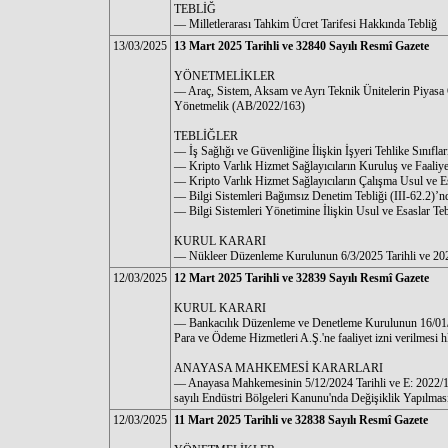
TEBLİĞ
–– Milletlerarası Tahkim Ücret Tarifesi Hakkında Tebliğ
13/03/2025
13 Mart 2025 Tarihli ve 32840 Sayılı Resmî Gazete
YÖNETMELİKLER
–– Araç, Sistem, Aksam ve Ayrı Teknik Ünitelerin Piyasa 
Yönetmelik (AB/2022/163)
TEBLİĞLER
–– İş Sağlığı ve Güvenliğine İlişkin İşyeri Tehlike Sınıfl
–– Kripto Varlık Hizmet Sağlayıcıların Kuruluş ve Faaliye
–– Kripto Varlık Hizmet Sağlayıcıların Çalışma Usul ve Es
–– Bilgi Sistemleri Bağımsız Denetim Tebliği (III-62.2)’n
–– Bilgi Sistemleri Yönetimine İlişkin Usul ve Esaslar Te
KURUL KARARI
–– Nükleer Düzenleme Kurulunun 6/3/2025 Tarihli ve 202
12/03/2025
12 Mart 2025 Tarihli ve 32839 Sayılı Resmî Gazete
KURUL KARARI
–– Bankacılık Düzenleme ve Denetleme Kurulunun 16/01/20
Para ve Ödeme Hizmetleri A.Ş.'ne faaliyet izni verilmesi h
ANAYASA MAHKEMESİ KARARLARI
–– Anayasa Mahkemesinin 5/12/2024 Tarihli ve E: 2022/15
sayılı Endüstri Bölgeleri Kanunu'nda Değişiklik Yapılma
12/03/2025
11 Mart 2025 Tarihli ve 32838 Sayılı Resmî Gazete