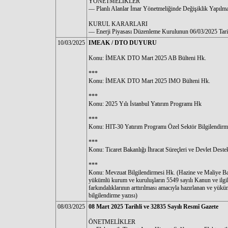
YÖNETMELİKLER
–– Planlı Alanlar İmar Yönetmeliğinde Değişiklik Yapılm
KURUL KARARLARI
–– Enerji Piyasası Düzenleme Kurulunun 06/03/2025 Tari
10/03/2025
IMEAK / DTO DUYURU
Konu: İMEAK DTO Mart 2025 AB Bülteni Hk.
***
Konu: İMEAK DTO Mart 2025 IMO Bülteni Hk.
***
Konu: 2025 Yılı İstanbul Yatırım Programı Hk
***
Konu: HIT-30 Yatırım Programı Özel Sektör Bilgilendirm
***
Konu: Ticaret Bakanlığı İhracat Süreçleri ve Devlet Deste
***
Konu: Mevzuat Bilgilendirmesi Hk. (Hazine ve Maliye Bak
yükümlü kurum ve kuruluşların 5549 sayılı Kanun ve ilgi
farkındalıklarının arttırılması amacıyla hazırlanan ve yük
bilgilendirme yazısı)
08/03/2025
08 Mart 2025 Tarihli ve 32835 Sayılı Resmî Gazete
ÖNETMELİKLER