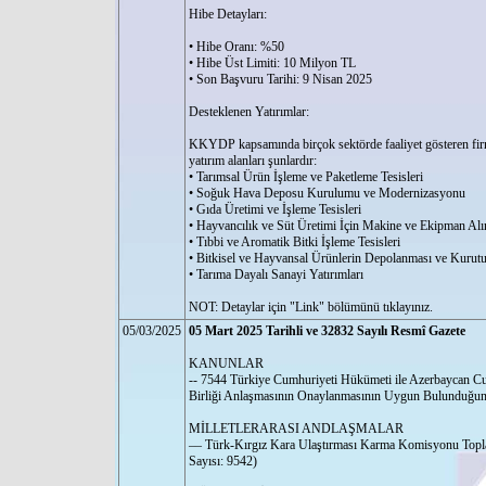
Hibe Detayları:
• Hibe Oranı: %50
• Hibe Üst Limiti: 10 Milyon TL
• Son Başvuru Tarihi: 9 Nisan 2025
Desteklenen Yatırımlar:
KKYDP kapsamında birçok sektörde faaliyet gösteren firm
yatırım alanları şunlardır:
• Tarımsal Ürün İşleme ve Paketleme Tesisleri
• Soğuk Hava Deposu Kurulumu ve Modernizasyonu
• Gıda Üretimi ve İşleme Tesisleri
• Hayvancılık ve Süt Üretimi İçin Makine ve Ekipman Alı
• Tıbbi ve Aromatik Bitki İşleme Tesisleri
• Bitkisel ve Hayvansal Ürünlerin Depolanması ve Kurut
• Tarıma Dayalı Sanayi Yatırımları
NOT: Detaylar için "Link" bölümünü tıklayınız.
05/03/2025
05 Mart 2025 Tarihli ve 32832 Sayılı Resmî Gazete
KANUNLAR
-- 7544 Türkiye Cumhuriyeti Hükümeti ile Azerbaycan Cu
Birliği Anlaşmasının Onaylanmasının Uygun Bulunduğu
MİLLETLERARASI ANDLAŞMALAR
–– Türk-Kırgız Kara Ulaştırması Karma Komisyonu Topl
Sayısı: 9542)