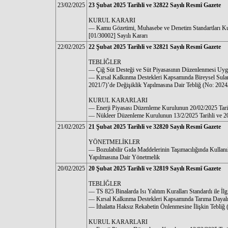
23/02/2025
23 Şubat 2025 Tarihli ve 32822 Sayılı Resmî Gazete
KURUL KARARI
–– Kamu Gözetimi, Muhasebe ve Denetim Standartları Ku
[01/30002] Sayılı Kararı
22/02/2025
22 Şubat 2025 Tarihli ve 32821 Sayılı Resmî Gazete
TEBLİĞLER
–– Çiğ Süt Desteği ve Süt Piyasasının Düzenlenmesi Uyg
–– Kırsal Kalkınma Destekleri Kapsamında Bireysel Sula
2021/7)’de Değişiklik Yapılmasına Dair Tebliğ (No: 2024
KURUL KARARLARI
–– Enerji Piyasası Düzenleme Kurulunun 20/02/2025 Tari
–– Nükleer Düzenleme Kurulunun 13/2/2025 Tarihli ve 20
21/02/2025
21 Şubat 2025 Tarihli ve 32820 Sayılı Resmî Gazete
YÖNETMELİKLER
–– Bozulabilir Gıda Maddelerinin Taşımacılığında Kullan
Yapılmasına Dair Yönetmelik
20/02/2025
20 Şubat 2025 Tarihli ve 32819 Sayılı Resmî Gazete
TEBLİĞLER
–– TS 825 Binalarda Isı Yalıtım Kuralları Standardı ile 
–– Kırsal Kalkınma Destekleri Kapsamında Tarıma Dayalı
–– İthalatta Haksız Rekabetin Önlenmesine İlişkin Tebliğ
KURUL KARARLARI