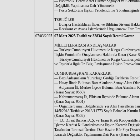
–– Elektronik Ticaret Aracı Hizmet Sağlayıcı ve Elektron
Değişiklik Yapılmasına Dair Yönetmelik
–– Posta Sektörüne İlişkin Yetkilendirme Yönetmeliğinde
TEBLİĞLER
–– Bulaşıcı Hastalıkların İhbarı ve Bildirim Sistemi Hakk
–– Reeskont ve Avans İşlemlerinde Uygulanacak Faiz Oran
07/03/2025
07 Mart 2025 Tarihli ve 32834 Sayılı Resmî Gazete
MİLLETLERARASI ANDLAŞMALAR
–– Türkiye Cumhuriyeti Hükümeti ile Kırgız Cumhuriyeti
İlişkin Protokolün Onaylanması Hakkında Karar (Karar S
–– Türkiye Cumhuriyeti Hükümeti ile Kırgız Cumhuriyeti
ve Taşıtlarla İlgili Ön Bilgi Paylaşımına İlişkin Protoko
CUMHURBAŞKANI KARARLARI
–– Bazı Anlaşmaların Yürürlüğe Girdiği Tarihlerin Tespit
–– Hatay İlinde Bulunan Bazı Alanların Sanayi Alanı Ola
–– Adıyaman İli, Merkez İlçede Bulunan Bazı Alanların 
(Karar Sayısı: 9560)
–– Kahramanmaraş İli, Elbistan İlçesinde Bulunan Alanın
(Karar Sayısı: 9561)
–– Organize Sanayi Bölgelerinde Yer Alan Parsellerin T
14/5/2018 Tarihli ve 2018/11773 Sayılı Bakanlar Kurulu 
(Karar Sayısı: 9562)
–– T.C. Ziraat Bankası A.Ş. ve Tarım Kredi Kooperatifler
İşletme Kredisi Kullandırılmasına İlişkin Kararda Değişik
Tarafından Tarımsal Üretime Dair Hazine Kâr Payı Destekl
Kararda Değişiklik Yapılmasına Dair Karar (Karar Sayısı