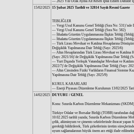
–– 2025 Yılı Ocak Ayına Ait Resen İptal Edilen Dahilde İş
15/02/2025
15 Şubat 2025 Tarihli ve 32814 Sayılı Resmî Gazete
TEBLİĞLER
–– Vergi Usul Kanunu Genel Tebliği (Sıra No: 531)’nde D
–– Vergi Usul Kanunu Genel Tebliği (Sıra No: 582)
–– İthalatta Gözetim Uygulanmasına İlişkin Tebliğ (Tebli
–– İthalatta Gözetim Uygulanmasına İlişkin Tebliğ (Tebli
–– Türk Lirası Mevduat ve Katılma Hesaplarına Dönüşüm
Değişiklik Yapılmasına Dair Tebliğ (Sayı: 2025/6)
–– Altın Hesaplarından Türk Lirası Mevduat ve Katılma
(Sayı: 2021/16)’de Değişiklik Yapılmasına Dair Tebliğ (S
–– Yurt Dışında Yerleşik Vatandaşlar Mevduat ve Katılı
2022/7)’de Değişiklik Yapılmasına Dair Tebliğ (Sayı: 202
–– Altın Cinsinden Fiziki Varlıkların Finansal Sisteme K
Yapılmasına Dair Tebliğ (Sayı: 2025/9)
KURUL KARARLARI
–– Enerji Piyasası Düzenleme Kurulunun 13/02/2025 Tarih
14/02/2025
DUYURU / GENEL
Konu: Sınırda Karbon Düzenleme Mekanizması (SKDM) P
Türkiye Odalar ve Borsalar Birliği (TOBB) tarafından dağı
10.02.2025 tarihli yazıda; Sınırda Karbon Düzenleme M
çelik, alüminyum ve çimento sektörlerinde ihracat yapan fi
gerektiği bildirilerek, Türk şirketlerinin üretim süreçlerind
uyum sağlamalarının büyük önem arz ettiği ifade edilmekte