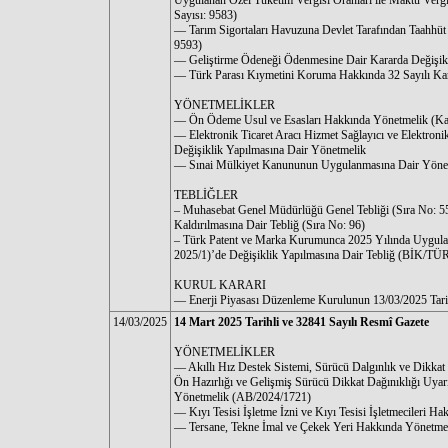
Uygulanan Özel Tüketim Vergisi Oranları ile Maktu Vergi
Sayısı: 9583)
–– Tarım Sigortaları Havuzuna Devlet Tarafından Taahhüt 
9593)
–– Geliştirme Ödeneği Ödenmesine Dair Kararda Değişikli
–– Türk Parası Kıymetini Koruma Hakkında 32 Sayılı Kar
YÖNETMELİKLER
–– Ön Ödeme Usul ve Esasları Hakkında Yönetmelik (Kar
–– Elektronik Ticaret Aracı Hizmet Sağlayıcı ve Elektron
Değişiklik Yapılmasına Dair Yönetmelik
–– Sınai Mülkiyet Kanununun Uygulanmasına Dair Yönetm
TEBLİĞLER
– Muhasebat Genel Müdürlüğü Genel Tebliği (Sıra No: 5
Kaldırılmasına Dair Tebliğ (Sıra No: 96)
– Türk Patent ve Marka Kurumunca 2025 Yılında Uygula
2025/1)’de Değişiklik Yapılmasına Dair Tebliğ (BİK/
KURUL KARARI
–– Enerji Piyasası Düzenleme Kurulunun 13/03/2025 Tarih
14/03/2025
14 Mart 2025 Tarihli ve 32841 Sayılı Resmî Gazete
YÖNETMELİKLER
–– Akıllı Hız Destek Sistemi, Sürücü Dalgınlık ve Dikkat
Ön Hazırlığı ve Gelişmiş Sürücü Dikkat Dağınıklığı Uyarı
Yönetmelik (AB/2024/1721)
–– Kıyı Tesisi İşletme İzni ve Kıyı Tesisi İşletmecileri 
–– Tersane, Tekne İmal ve Çekek Yeri Hakkında Yönetmel