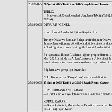
26/02/2025
26 Şubat 2025 Tarihli ve 32825 Sayılı Resmî Gazete
TEBLİĞ
–– Hayvancılık Desteklemeleri Uygulama Tebliği (Tebliğ 
2025/4)
25/02/2025
DUYURU / GENEL
Konu: İhracat Akademisi Eğitim Kayıtları Hk.
Türkiye Odalar ve Borsalar Birliği tarafından tüm Oda ve B
ihracatçıların eğitimine yönelik olarak üniversitelerin aka
Yükseköğretim Kurulu iş birliği ile İhracat Akademisi'nin T
Bu kapsamda, İhracat Akademisi eğitim programlarının, 1 
Mart 2025 tarihinde ise Ankara'da Ankara Üniversitesi ile
resmi internet sitesi olan ihracatakademisi.org.tr adresi üz
Bilgileriniz ve gereği için duyurulur.
NOT: Konu yazıya "Dosya" link'inden ulaşabilirsiniz.
25/02/2025
25 Şubat 2025 Tarihli ve 32824 Sayılı Resmî Gazete
CUMHURBAŞKANI KARARI
–– Destekleme ve Fiyat İstikrar Fonu Hakkında Kararda D
KURUL KARARI
–– Kamu Gözetimi, Muhasebe ve Denetim Standartları Ku
[01/30144] Sayılı Kararı