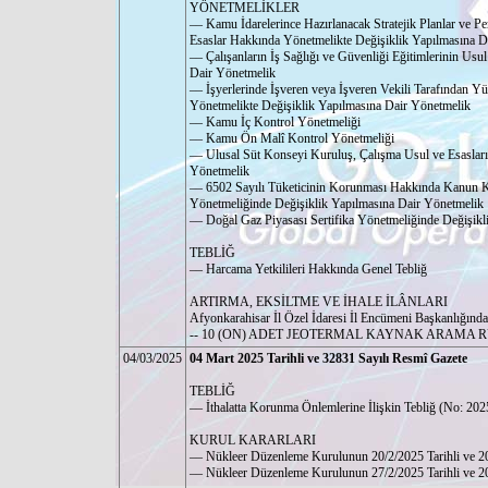
YÖNETMELİKLER
–– Kamu İdarelerince Hazırlanacak Stratejik Planlar ve Pe
Esaslar Hakkında Yönetmelikte Değişiklik Yapılmasına D
–– Çalışanların İş Sağlığı ve Güvenliği Eğitimlerinin Us
Dair Yönetmelik
–– İşyerlerinde İşveren veya İşveren Vekili Tarafından Yü
Yönetmelikte Değişiklik Yapılmasına Dair Yönetmelik
–– Kamu İç Kontrol Yönetmeliği
–– Kamu Ön Malî Kontrol Yönetmeliği
–– Ulusal Süt Konseyi Kuruluş, Çalışma Usul ve Esaslar
Yönetmelik
–– 6502 Sayılı Tüketicinin Korunması Hakkında Kanun K
Yönetmeliğinde Değişiklik Yapılmasına Dair Yönetmelik
–– Doğal Gaz Piyasası Sertifika Yönetmeliğinde Değişik
TEBLİĞ
–– Harcama Yetkilileri Hakkında Genel Tebliğ
ARTIRMA, EKSİLTME VE İHALE İLÂNLARI
Afyonkarahisar İl Özel İdaresi İl Encümeni Başkanlığında
-- 10 (ON) ADET JEOTERMAL KAYNAK ARAMA 
04/03/2025
04 Mart 2025 Tarihli ve 32831 Sayılı Resmî Gazete
TEBLİĞ
–– İthalatta Korunma Önlemlerine İlişkin Tebliğ (No: 202
KURUL KARARLARI
–– Nükleer Düzenleme Kurulunun 20/2/2025 Tarihli ve 20
–– Nükleer Düzenleme Kurulunun 27/2/2025 Tarihli ve 20