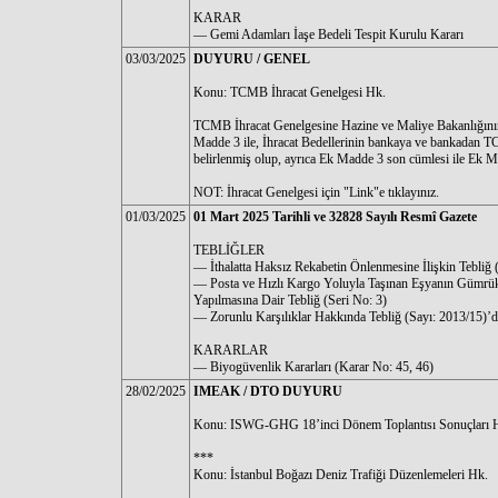
KARAR
–– Gemi Adamları İaşe Bedeli Tespit Kurulu Kararı
03/03/2025
DUYURU / GENEL
Konu: TCMB İhracat Genelgesi Hk.
TCMB İhracat Genelgesine Hazine ve Maliye Bakanlığının 
Madde 3 ile, İhracat Bedellerinin bankaya ve bankadan 
belirlenmiş olup, ayrıca Ek Madde 3 son cümlesi ile Ek M
NOT: İhracat Genelgesi için "Link"e tıklayınız.
01/03/2025
01 Mart 2025 Tarihli ve 32828 Sayılı Resmî Gazete
TEBLİĞLER
–– İthalatta Haksız Rekabetin Önlenmesine İlişkin Tebliğ
–– Posta ve Hızlı Kargo Yoluyla Taşınan Eşyanın Gümrük İ
Yapılmasına Dair Tebliğ (Seri No: 3)
–– Zorunlu Karşılıklar Hakkında Tebliğ (Sayı: 2013/15)’d
KARARLAR
–– Biyogüvenlik Kararları (Karar No: 45, 46)
28/02/2025
IMEAK / DTO DUYURU
Konu: ISWG-GHG 18’inci Dönem Toplantısı Sonuçları 
***
Konu: İstanbul Boğazı Deniz Trafiği Düzenlemeleri Hk.